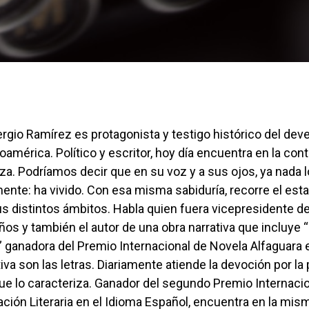
rgio Ramírez es protagonista y testigo histórico del deve
noamérica. Político y escritor, hoy día encuentra en la co
za. Podríamos decir que en su voz y a sus ojos, ya nada l
ente: ha vivido. Con esa misma sabiduría, recorre el est
s distintos ámbitos. Habla quien fuera vicepresidente d
ños y también el autor de una obra narrativa que incluye “
r” ganadora del Premio Internacional de Novela Alfaguara 
iva son las letras. Diariamente atiende la devoción por la 
e lo caracteriza. Ganador del segundo Premio Internacio
ación Literaria en el Idioma Español, encuentra en la mis