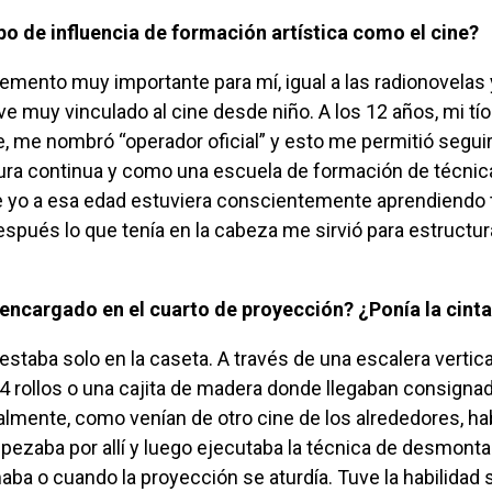
 tipo de influencia de formación artística como el cine?
e muy vinculado al cine desde niño. A los 12 años, mi tío
, me nombró “operador oficial” y esto me permitió seguir
ra continua y como una escuela de formación de técnic
ue yo a esa edad estuviera conscientemente aprendiendo
después lo que tenía en la cabeza me sirvió para estructura
a encargado en el cuarto de proyección? ¿Ponía la cint
14 rollos o una cajita de madera donde llegaban consigna
almente, como venían de otro cine de los alrededores, ha
pezaba por allí y luego ejecutaba la técnica de desmontar 
a o cuando la proyección se aturdía. Tuve la habilidad 