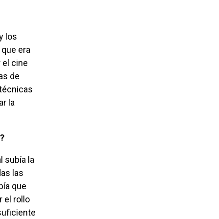
 que era
 el cine
as de
 técnicas
r la
a?
das las
bía que
el rollo
suficiente