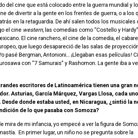
 del cine que está colocado entre la guerra mundial y l
ne de divertir a la gente en los frentes de guerra, o a los
trás en la retaguardia. De ahí salen todos los musicales
go el cine
western
, las comedias como “Costello y Hardy
exicano. El cine ranchero, el cine de la comedia, el cabar
europeo, que luego desapareció de las salas de proyecció
Yo pasé Bergman, Antonioni… ¡Llegaban esas películas! C
rosawa con “7 Samurais” y Rashomon. La gente iba a ve
ador. Asturias, García Márquez, Vargas Llosa, cada un
. Desde donde estaba usted, en Nicaragua, ¿sintió la 
condición de lo que pasaba con Somoza?
inastía. En primer lugar, un niño no se pregunta sobre la