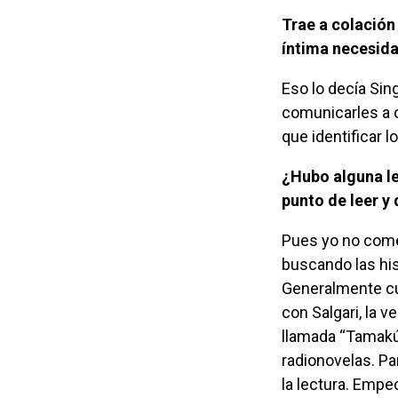
Trae a colación la idea de que: “solo se debe escribir cuando se siente esa
íntima necesid
Eso lo decía Singer, el acto de la escritura es una imprescindible necesidad de
comunicarles a o
que identificar 
¿Hubo alguna lectura fundamental en su infancia que usted quisiera igualar al
punto de leer y 
Pues yo no comencé a escribir o a leer buscando una necesidad de estilo, sino
buscando las his
Generalmente cu
con Salgari, la v
llamada “Tamakún
radionovelas. Pa
la lectura. Empe