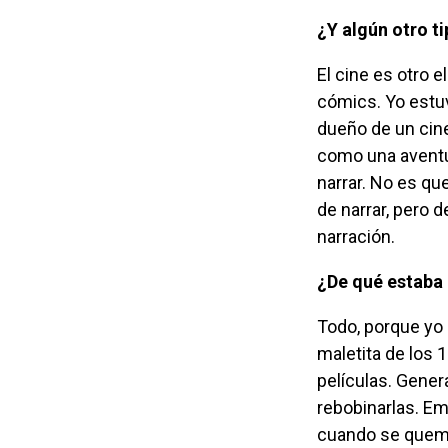
¿Y algún otro
El cine es otro elemento muy importante para mí, igual a las radionovelas y los
cómics. Yo estuv
dueño de un cine
como una aventu
narrar. No es q
de narrar, pero 
narración.
¿De qué estab
Todo, porque yo estaba solo en la caseta. A través de una escalera vertical subía la
maletita de los 
películas. Gener
rebobinarlas. Em
cuando se quemab