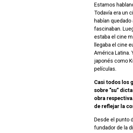
Estamos hablando
Todavía era un ci
habían quedado a
fascinaban. Lue
estaba el cine m
llegaba el cine 
América Latina. 
japonés como Ku
películas.
Casi todos los grandes escritores de Latinoamérica tienen una gran novela
sobre “su” dict
obra respectiva
de reflejar la 
Desde el punto de mira de mi infancia, yo empecé a ver la figura de Somoza el viejo,
fundador de la d