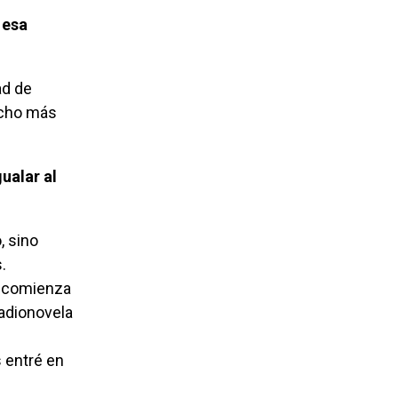
echo más
.
a comienza
radionovela
 entré en