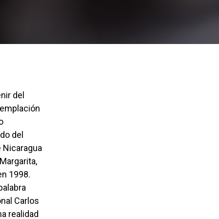
nir del
ntemplación
o
ado del
e Nicaragua
Margarita,
en 1998.
palabra
nal Carlos
ma realidad