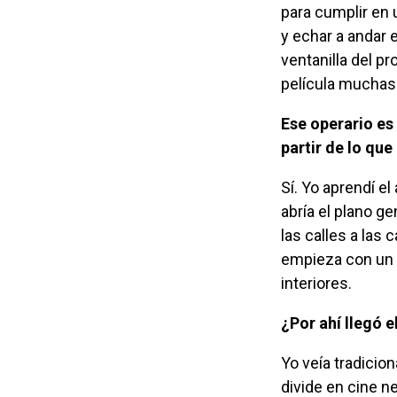
para cumplir en u
y echar a andar e
ventanilla del p
película muchas 
Ese operario es de alguna forma “el primer narrador” de esas tramas, porque a
partir de lo qu
Sí. Yo aprendí el arte de narrar en el cine: cómo empezaba una película, cómo se
abría el plano ge
las calles a las
empieza con un p
interiores.
¿Por ahí llegó
Yo veía tradicionalmente dos clases de cine: el cine americano que a su vez se
divide en cine n