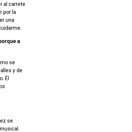
r al carrete
r por la
ver una
cuidarme.
alles y de
. Él
tos
 musical.