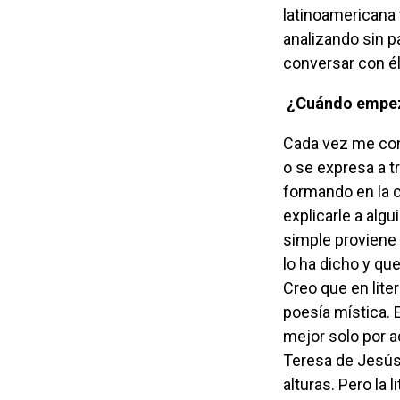
latinoamericana 
analizando sin p
conversar con él
¿Cuándo empezó
Cada vez me convenzo más de que esto es un don, que se convierte en necesidad
o se expresa a t
formando en la c
explicarle a alg
simple proviene 
lo ha dicho y qu
Creo que en lite
poesía mística. E
mejor solo por 
Teresa de Jesús
alturas. Pero la 