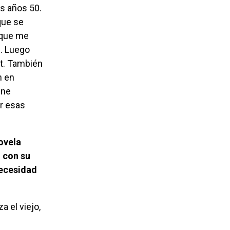
os años 50.
 que se
 que me
”. Luego
et. También
n en
ine
r esas
o con su
necesidad