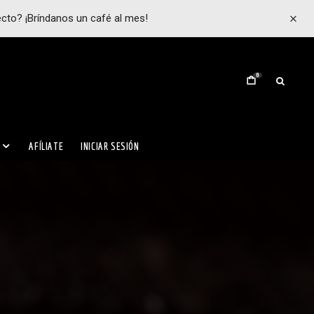
ecto? ¡Bríndanos un café al mes!
0
AFÍLIATE
INICIAR SESIÓN