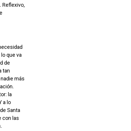
 Reflexivo,
de
 lo que va
ad de
a tan
o nadie más
ación.
or: la
 a lo
 de Santa
 con las
.