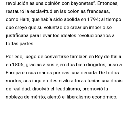
revolución es una opinión con bayonetas”. Entonces,
restauró la esclavitud en las colonias francesas,
como Haití, que había sido abolida en 1794; al tiempo
que creyó que su voluntad de crear un imperio se
justificaba para llevar los ideales revolucionarios a
todas partes.
Por eso, luego de convertirse también en Rey de Italia
en 1805, gracias a sus ejércitos bien dirigidos, puso a
Europa en sus manos por casi una década. De todos
modos, sus inquietudes civilizadoras tenían una dosis
de realidad: disolvió el feudalismo; promovió la
nobleza de mérito; alentó el liberalismo económico,
las artes y la educación; y las leyes: el código
napoleónico o Código civil francés, en cuya redacción
colaboró con real conocimiento jurídico. Acaso su