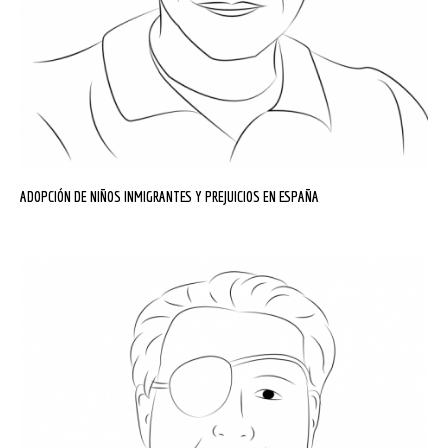
ADOPCIÓN DE NIÑOS INMIGRANTES Y PREJUICIOS EN ESPAÑA