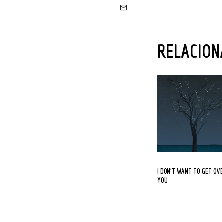
RELACIO
I DON’T WANT TO GET OVER
YOU