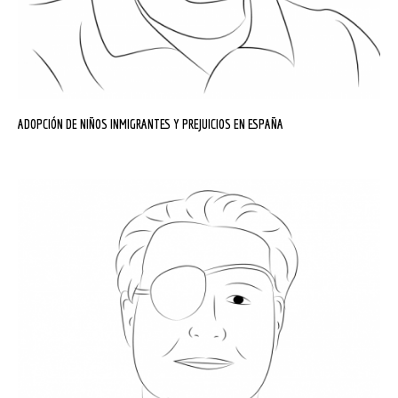
ADOPCIÓN DE NIÑOS INMIGRANTES Y PREJUICIOS EN ESPAÑA