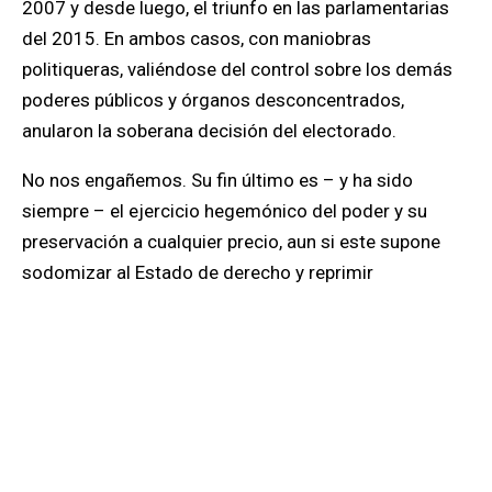
2007 y desde luego, el triunfo en las parlamentarias
del 2015. En ambos casos, con maniobras
politiqueras, valiéndose del control sobre los demás
poderes públicos y órganos desconcentrados,
anularon la soberana decisión del electorado.
No nos engañemos. Su fin último es – y ha sido
siempre – el ejercicio hegemónico del poder y su
preservación a cualquier precio, aun si este supone
sodomizar al Estado de derecho y reprimir
cruentamente a los ciudadanos. Ya lo han hecho.
Estancados en una narrativa impuesta por el régimen
para capar toda posibilidad de cambio, la oposición no
debate, no crea soluciones. Cada uno en su minúsculo
mundillo, acompañado de aduladores de oficio y
oportunistas, cree ser amo y señor de la verdad.