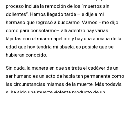
proceso incluía la remoción de los “muertos sin
dolientes”. Hemos llegado tarde –le dije a mi
hermano que regresó a buscarme. Vamos –me dijo
como para consolarme– allí adentro hay varias
lápidas con el mismo apellido y hay una anciana de la
edad que hoy tendría mi abuela, es posible que se
hubieran conocido.
Sin duda, la manera en que se trata el cadáver de un
ser humano es un acto de habla tan permanente como
las circunstancias mismas de la muerte. Más todavía
si ha sido una muerte violenta producto de un
enfrentamiento entre ejércitos, o de un acto de
barbarie como los que cada vez más son publicados
en videos por el internet. Los asesinos, tanto los
terroristas de ISIS como los culpables de la