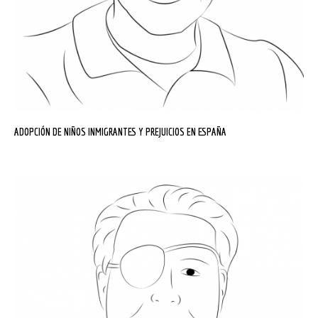
ADOPCIÓN DE NIÑOS INMIGRANTES Y PREJUICIOS EN ESPAÑA