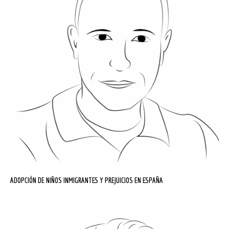
ADOPCIÓN DE NIÑOS INMIGRANTES Y PREJUICIOS EN ESPAÑA