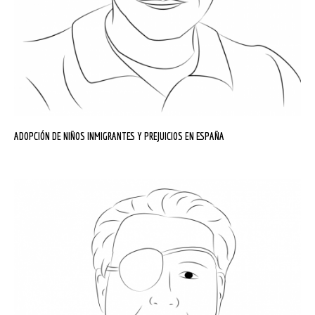
ADOPCIÓN DE NIÑOS INMIGRANTES Y PREJUICIOS EN ESPAÑA