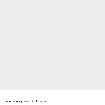
Inicio
Arte y Letras
Ilustración