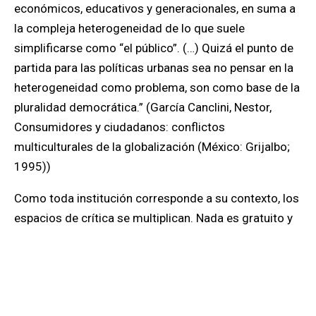
económicos, educativos y generacionales, en suma a
la compleja heterogeneidad de lo que suele
simplificarse como “el público”. (…) Quizá el punto de
partida para las políticas urbanas sea no pensar en la
heterogeneidad como problema, son como base de la
pluralidad democrática.” (
García Canclini, Nestor,
Consumidores y ciudadanos: conflictos
multiculturales de la globalización (México: Grijalbo;
1995))
Como toda institución corresponde a su contexto, los
espacios de crítica se multiplican. Nada es gratuito y
como dijo Tamara Ibarra: “Hay que considerar
también el momento histórico y la coyuntura por la
que atravesamos. Los
espacios independientes
de
ahora se enfrentan a problemas que tocan