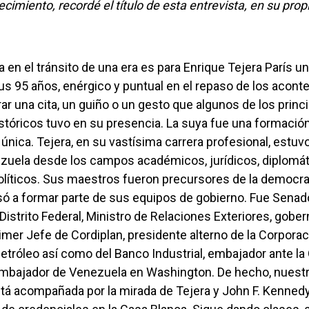
lecimiento, recordé el título de esta entrevista, en su prop
s 95 años, enérgico y puntual en el repaso de los acont
rar una cita, un guiño o un gesto que algunos de los princ
stóricos tuvo en su presencia. La suya fue una formació
i única. Tejera, en su vastísima carrera profesional, estuvo
ezuela desde los campos académicos, jurídicos, diplomát
líticos. Sus maestros fueron precursores de la democrac
só a formar parte de sus equipos de gobierno. Fue Senado
 Distrito Federal, Ministro de Relaciones Exteriores, gober
imer Jefe de Cordiplan, presidente alterno de la Corpora
tróleo así como del Banco Industrial, embajador ante l
Embajador de Venezuela en Washington. De hecho, nuest
á acompañada por la mirada de Tejera y John F. Kennedy 