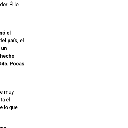
or. Él lo
el país, el
 un
e hecho
945. Pocas
stá el
e lo que