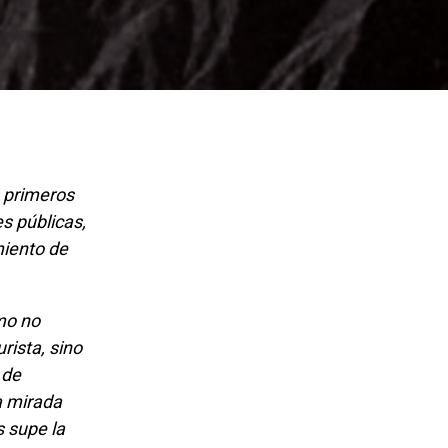
s públicas,
miento de
rista, sino
 de
a mirada
s supe la