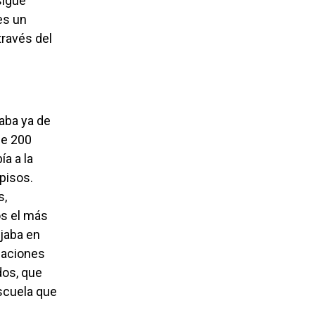
sigue
es un
través del
de 200
ía a la
 pisos.
s,
os el más
ajaba en
acaciones
dos, que
escuela que