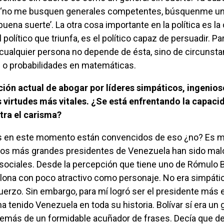
 ‘no me busquen generales competentes, búsquenme un
buena suerte’. La otra cosa importante en la política es l
 político que triunfa, es el político capaz de persuadir. Pa
 cualquier persona no depende de ésta, sino de circunst
e o probabilidades en matemáticas.
 virtudes más vitales. ¿Se está enfrentando la capaci
tra el carisma?
 los más grandes presidentes de Venezuela han sido mal
ociales. Desde la percepción que tiene uno de Rómulo 
llona con poco atractivo como personaje. No era simpáti
erzo. Sin embargo, para mí logró ser el presidente más 
a tenido Venezuela en toda su historia. Bolívar sí era un 
emás de un formidable acuñador de frases. Decía que d