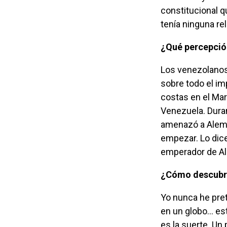
constitucional q
tenía ninguna re
¿Qué percepc
Los venezolanos, desde 1936, hemos estado hablando contra el imperialismo,
sobre todo el i
costas en el Mar
Venezuela. Dura
amenazó a Aleman
empezar. Lo dic
emperador de Ale
¿Cómo descubr
Yo nunca he pretendido influir en nada. La política me ha conducido como a quien va
en un globo… es
es la suerte. Un