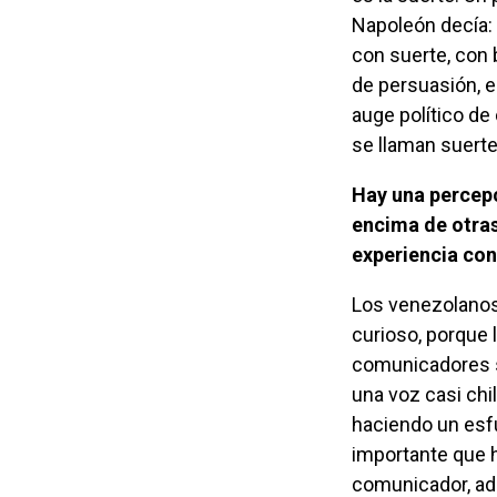
Napoleón decía:
con suerte, con 
de persuasión, el
auge político de
se llaman suert
Hay una percepción actual de abogar por líderes simpáticos, ingeniosos por
encima de otras
experiencia con
Los venezolanos en este momento están convencidos de eso ¿no? Es muy
curioso, porque
comunicadores s
una voz casi chi
haciendo un esfu
importante que h
comunicador, ad