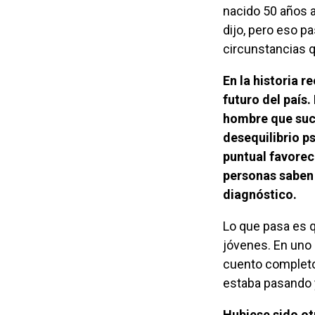
nacido 50 años a
dijo, pero eso p
circunstancias 
En la historia reciente de Venezuela ocurrió un accidente que determinó el
futuro del país.
hombre que suce
desequilibrio p
puntual favorec
personas saben 
diagnóstico.
Lo que pasa es que los Escalante y mis padres eran íntimos amigos desde muy
jóvenes. En uno 
cuento completo.
estaba pasando y
Hubiese sido otra la historia de Venezuela si Diógenes Escalante hubiese