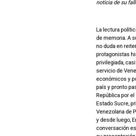
noticia de su fal
La lectura política en el tránsito de una era es para Enrique Tejera París una ocasión
de memoria. A su
no duda en reite
protagonistas hi
privilegiada, cas
servicio de Ven
económicos y po
país y pronto pa
República por el
Estado Sucre, pr
Venezolana de Pe
y desde luego, 
conversación est