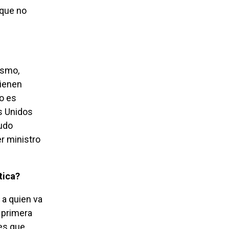
 que no
tienen
do es
s Unidos
pudo
er ministro
tica?
 primera
bes que