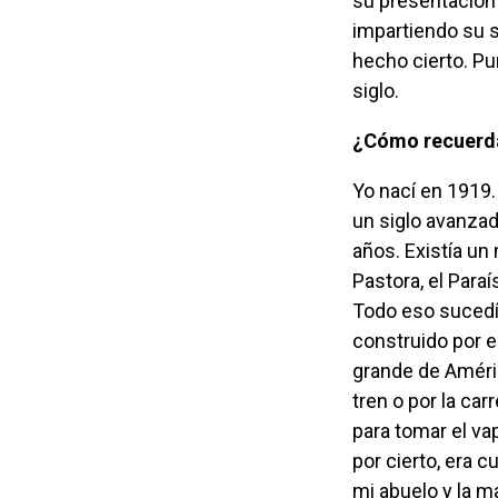
su presentación 
impartiendo su s
hecho cierto. Pu
siglo.
¿Cómo recuerd
Yo nací en 1919. Para ti eso es principios de siglo, pero en mi caso se trataba ya de
un siglo avanzad
años. Existía un
Pastora, el Para
Todo eso sucedía
construido por e
grande de Améric
tren o por la car
para tomar el va
por cierto, era 
mi abuelo y la m