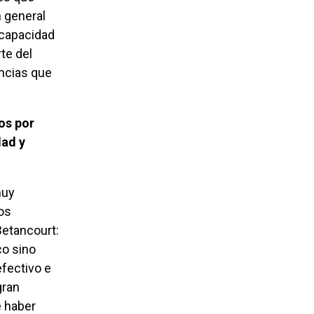
 general
a capacidad
rte del
ancias que
dad y
os
Betancourt:
co sino
efectivo e
gran
e haber