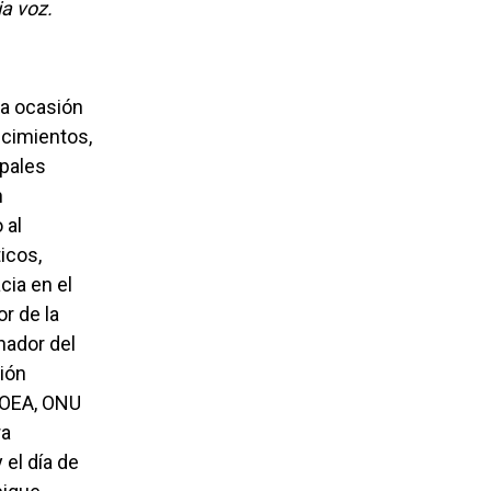
ia voz.
ecimientos,
ipales
n
 al
icos,
ia en el
r de la
nador del
ción
a OEA, ONU
ra
el día de