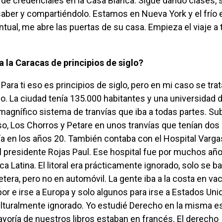
de credenciales en la Casa Blanca. Sigue dando clases, 
aber y compartiéndolo. Estamos en Nueva York y el frío 
ntual, me abre las puertas de su casa. Empieza el viaje a 
a la Caracas de principios de siglo?
o. La ciudad tenía 135.000 habitantes y una universidad 
 magnífico sistema de tranvías que iba a todas partes. Sub
íso, Los Chorros y Petare en unos tranvías que tenían dos
 en los años 20. También contaba con el Hospital Varga
l presidente Rojas Paul. Ese hospital fue por muchos añ
a Latina. El litoral era prácticamente ignorado, solo se b
retera, pero no en automóvil. La gente iba a la costa en v
por e irse a Europa y solo algunos para irse a Estados Uni
culturalmente ignorado. Yo estudié Derecho en la misma 
ayoría de nuestros libros estaban en francés. El derecho