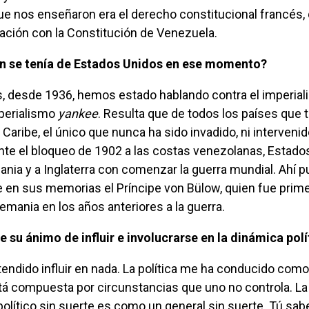
ue nos enseñaron era el derecho constitucional francés,
lación con la Constitución de Venezuela.
ión se tenía de Estados Unidos en ese momento?
mperialismo
yankee
. Resulta que de todos los países que 
 Caribe, el único que nunca ha sido invadido, ni interveni
nte el bloqueo de 1902 a las costas venezolanas, Estado
ia y a Inglaterra con comenzar la guerra mundial. Ahí 
e en sus memorias el Príncipe
von Bülow
, quien fue prim
mania en los años anteriores a la guerra.
e su ánimo de influir e involucrarse en la dinámica polí
tá compuesta por circunstancias que uno no controla. La
 político sin suerte es como un general sin suerte. Tú sa