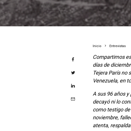
Inicio
Entrevistas
Compartimos esta conversación, sostenida hace casi un año, durante los primeros
días de diciembr
Tejera París no s
Venezuela, en t
A sus 96 años y pese a la especial coyuntura que enfrenta el país, su ánimo no
decayó ni lo con
como testigo de
noviembre, falle
atenta, respalda