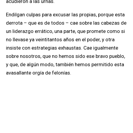
acudieron a las urnas.
Endilgan culpas para excusar las propias, porque esta
derrota – que es de todos – cae sobre las cabezas de
un liderazgo errático, una parte, que promete como si
no llevase ya veintitantos años en el poder, y otra
insiste con estrategias exhaustas. Cae igualmente
sobre nosotros, que no hemos sido ese bravo pueblo,
y que, de algún modo, también hemos permitido esta
avasallante orgía de felonías.
Alienados tanto de lo que ocurre como de los
ciudadanos, los unos y los otros, y también aquellos
ocultos en las sombras del anonimato, no entienden
lo que pasó. Reconocen algunos, y creo yo,
falsamente, que hay un malestar popular. Sin
embargo, se aferran al mismo estribillo cansino, a la