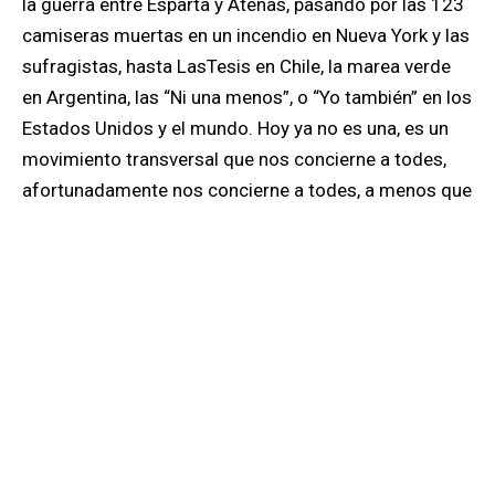
la guerra entre Esparta y Atenas, pasando por las 123
camiseras muertas en un incendio en Nueva York y
las
sufragistas, hasta
LasTesis en Chile, la marea verde
en Argentina, las “Ni una menos”, o “Yo también” en los
Estados Unidos y el mundo. Hoy ya no es una, es un
movimiento transversal que nos concierne a todes,
afortunadamente nos concierne a todes, a menos que
usted sea un violador, activo o en potencia.
Una ejerció su derecho a amar. “Es una puta”, se
dijeron los machos sonriendo, aprontándose para
salir de cacería. “Es una puta” la tildó la iglesia, “es una
puta”, repitieron las mujeres sometidas, aquellas a las
que a golpes físicos o adormecedoras reglas
culturales, les hicieron creer en la superioridad
masculina. “Es una mujer que levantó cabeza”, dijo
María Magdalena. Y por ello de puta la acusaron los