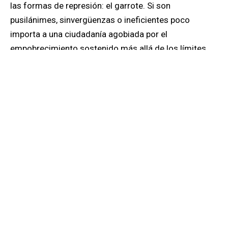
las formas de represión: el garrote. Si son
pusilánimes, sinvergüenzas o ineficientes poco
importa a una ciudadanía agobiada por el
empobrecimiento sostenido más allá de los límites
tolerables. Su desprecio es el alimento de sátrapas y
oportunistas al asecho. Sin embargo, el muro erguido
por el gobierno revolucionario para resguardarse de la
disidencia bien puede caerle encima, empujado por
fuerzas superiores. La antipolítica, nos dice Moisés
Naím, como una potente droga, envicia a los pueblos,
y cada vez recurrirá a dosis más exageradas para
sosegar su resentimiento.
Frente a logros parciales, candidatos mediocres y
condiciones de vida decadentes por políticas
demagógicas, la ciudadanía se siente insatisfecha y