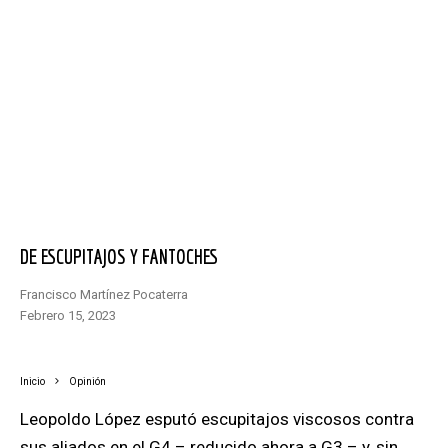
DE ESCUPITAJOS Y FANTOCHES
Francisco Martínez Pocaterra
febrero 15, 2023
Inicio
Opinión
Leopoldo López esputó escupitajos viscosos contra
sus aliados en el G4 – reducido ahora a G3 – y, sin