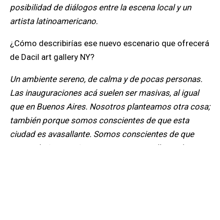
posibilidad de diálogos entre la escena local y un
artista latinoamericano.
¿Cómo describirías ese nuevo escenario que ofrecerá
de Dacil art gallery NY?
Un ambiente sereno, de calma y de pocas personas.
Las inauguraciones acá suelen ser masivas, al igual
que en Buenos Aires. Nosotros planteamos otra cosa;
también porque somos conscientes de que esta
ciudad es avasallante. Somos conscientes de que
somos latinoamericanos, que estamos llegando, que
somos nuevos y de que, si bien tenemos buenos
vínculos, hay que tener mucho más para estar a la
altura del local. En ese sentido yo siempre digo que
estamos a pie de plomo, despacio y andando pero
con prudencia.