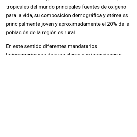
tropicales del mundo principales fuentes de oxígeno
para la vida, su composición demográfica y etérea es
principalmente joven y aproximadamente el 20% de la
población de la región es rural.
En este sentido diferentes mandatarios
latinoamericanos dejaron claras sus intenciones y
visiones respecto al cambio climático durante sus
intervenciones en la Cumbre del Clima. México
puntualiza sobre el hecho de que el cambio climático
es un compromiso del Estado, Paraguay cree que lo
prioritario en este tema es la capacidad de adaptación
de los países de la región, Honduras presenta su
preocupación por las agudas consecuencias que ha
tenido el cambio climático en la pobreza de este país,
Costa Rica argumenta que los países en desarrollo no