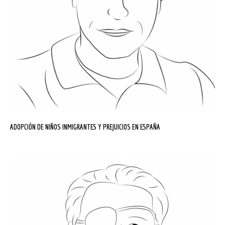
ADOPCIÓN DE NIÑOS INMIGRANTES Y PREJUICIOS EN ESPAÑA