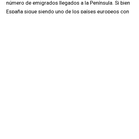
número de emigrados llegados a la Península. Si bien
España sigue siendo uno de los países europeos con
la menor tasa de refugiados buscando mejor vida, en
la otrora nación de grandes desplazamientos hacia el
otro lado del Atlántico y hacia naciones más
industrializadas del continente a lo largo del pasado
siglo.
De hecho, fue esta emigración la que ha contribuido a
preservar la llamada pureza racial en Hispanoamérica,
especialmente en naciones de amplio mestizaje y
grandes asentamientos indígenas precolombinos,
viviendo aún hoy en situación de subsistencia y al
margen de la economía de mercado. Una economía
que no ha traído el bienestar general, sino que más
bien ha estancado el progreso obtenido en las
primeras décadas del siglo XX. De ahí que con el