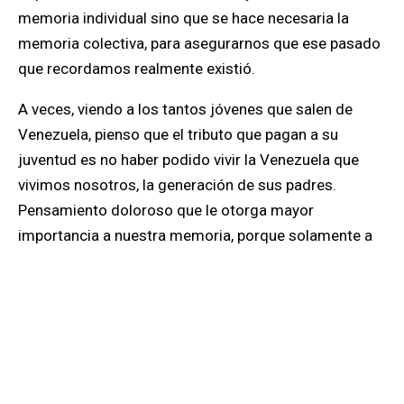
memoria individual sino que se hace necesaria la
memoria colectiva, para asegurarnos que ese pasado
que recordamos realmente existió.
A veces, viendo a los tantos jóvenes que salen de
Venezuela, pienso que el tributo que pagan a su
juventud es no haber podido vivir la Venezuela que
vivimos nosotros, la generación de sus padres.
Pensamiento doloroso que le otorga mayor
importancia a nuestra memoria, porque solamente a
través de esa memoria podemos evitar que a
nuestros hijos no solamente les devoren el presente
sino que también les desdibujen el pasado. Ellos que
tuvieron que salir sin estar preparados a ese destino,
ellos que veían el extranjero como un lugar donde
estudiar, vacacionar y de repente trabajar pero por