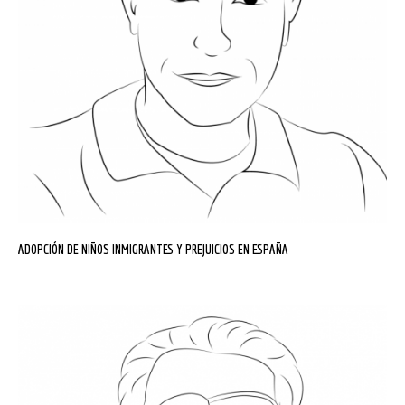
ADOPCIÓN DE NIÑOS INMIGRANTES Y PREJUICIOS EN ESPAÑA