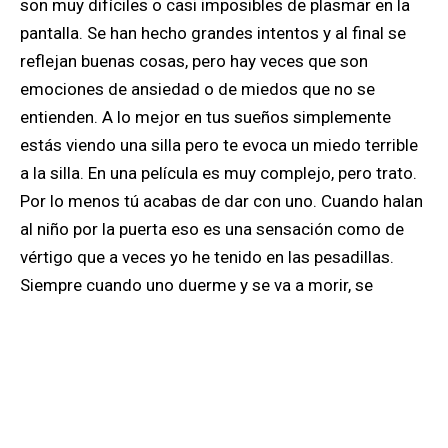
son muy difíciles o casi imposibles de plasmar en la
pantalla. Se han hecho grandes intentos y al final se
reflejan buenas cosas, pero hay veces que son
emociones de ansiedad o de miedos que no se
entienden. A lo mejor en tus sueños simplemente
estás viendo una silla pero te evoca un miedo terrible
a la silla. En una película es muy complejo, pero trato.
Por lo menos tú acabas de dar con uno. Cuando halan
al niño por la puerta eso es una sensación como de
vértigo que a veces yo he tenido en las pesadillas.
Siempre cuando uno duerme y se va a morir, se
despierta en el momento justo antes de morir, y uno
siempre se muere en el momento en el que cae por un
vacío, por lo menos a mí me pasa. Eso quise retratarlo
pero realmente no es la principal fuente, pero uno
trata como artista de agarrarse de cualquier