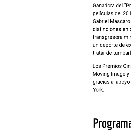
Ganadora del “Premio Cinema Tropical a la Mejor Ficción” y una de las mejores
películas del 2
Gabriel Mascaro 
distinciones en 
transgresora mir
un deporte de ex
tratar de tumbar
Los Premios Cinema Tropical son presentados en conjunción con Museum of the
Moving Image y 
gracias al apoyo
York.
Program