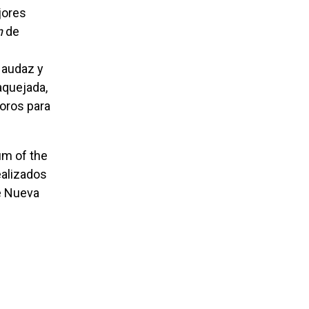
n
de
a audaz y
aquejada,
toros para
alizados
de Nueva