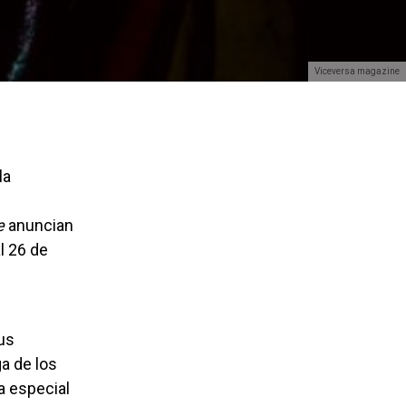
viceversa magazine
 la
e
anuncian
l 26 de
us
ga de los
a especial