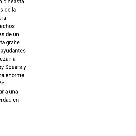
s de la
ara
hechos
es de un
ta grabe
s ayudantes
iezan a
ey Spears y
una enorme
ón,
r a una
erdad en