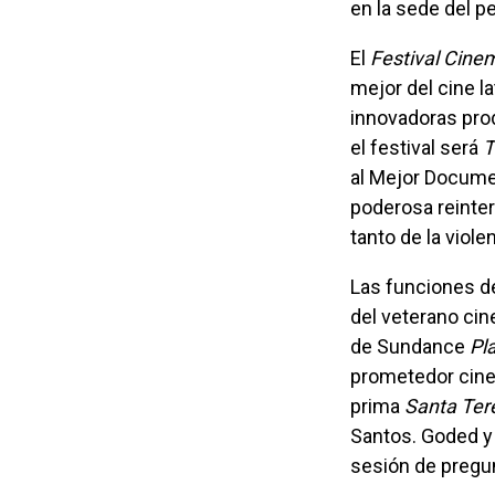
en la sede del 
El
Festival Cine
mejor del cine 
innovadoras prod
el festival será
T
al Mejor Documen
poderosa reinter
tanto de la viol
Las funciones d
del veterano cine
de Sundance
Pl
prometedor cine
prima
Santa Tere
Santos. Goded y 
sesión de pregun