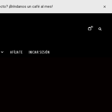
ecto? ¡Bríndanos un café al mes!
0
AFÍLIATE
INICIAR SESIÓN