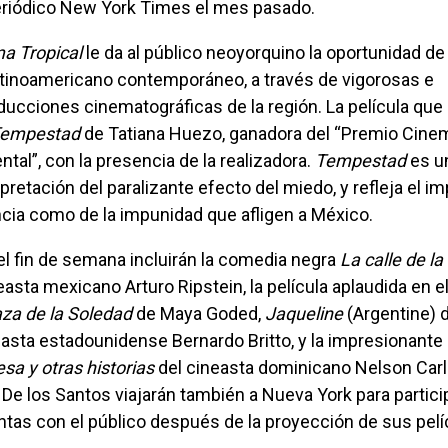
periódico New York Times el mes pasado.
ma Tropical
le da al público neoyorquino la oportunidad de 
latinoamericano contemporáneo, a través de vigorosas e
ucciones cinematográficas de la región. La película que
empestad
de Tatiana Huezo, ganadora del “Premio Cinem
tal”, con la presencia de la realizadora.
Tempestad
es un
pretación del paralizante efecto del miedo, y refleja el i
encia como de la impunidad que afligen a México.
el fin de semana incluirán la comedia negra
La calle de l
asta mexicano Arturo Ripstein, la película aplaudida en el
aza de la Soledad
de Maya Goded,
Jaqueline
(Argentine) d
asta estadounidense Bernardo Britto, y la impresionante
sa y otras historias
del cineasta dominicano Nelson Carl
De los Santos viajarán también a Nueva York para partici
tas con el público después de la proyección de sus pelí