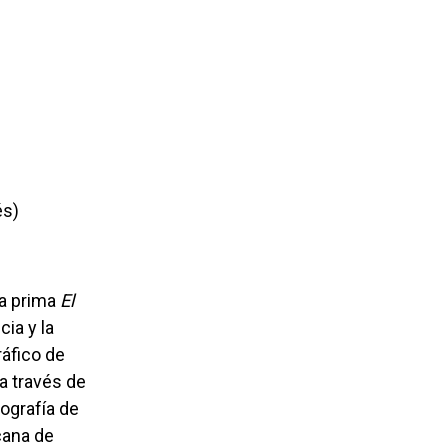
és)
ra prima
El
cia y la
ráfico de
a través de
ografía de
cana de