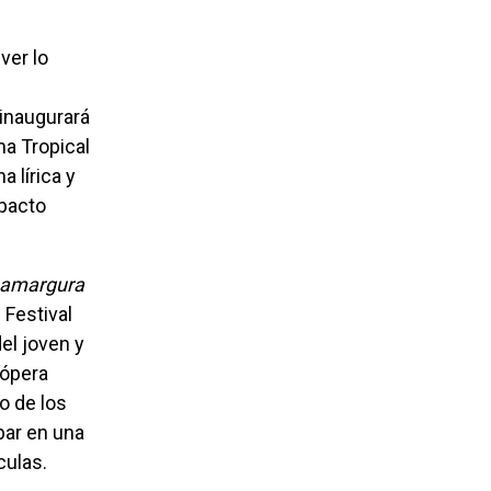
ver lo
 inaugurará
a Tropical
a lírica y
mpacto
a amargura
 Festival
el joven y
 ópera
o de los
par en una
culas.