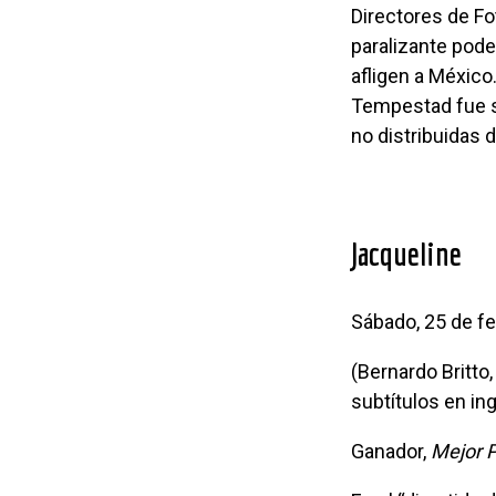
Directores de Fo
paralizante poder
afligen a México
Tempestad fue s
no distribuidas 
Jacqueline
Sábado, 25 de f
(Bernardo Britto, Estados Unidos, 2016, 87 min. En inglés, español, árabe con
subtítulos en in
Ganador,
Mejor P