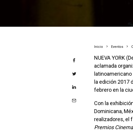
Inicio
Eventos
NUEVA YORK (De
aclamada organi
latinoamericano 
la edición 2017 
febrero en la ci
Con la exhibición de seis largometrajes provenientes de Brasil, República
Dominicana, Méx
realizadores, el 
Premios Cinema 