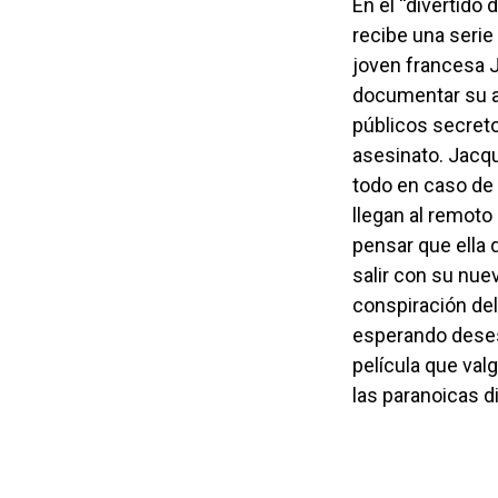
En el “divertido diario de viaje lo-fi” (The New Yorker) de Bernardo Britto, un cineasta
recibe una serie
joven francesa J
documentar su a
públicos secreto
asesinato. Jacq
todo en caso de 
llegan al remoto
pensar que ella 
salir con su nu
conspiración del
esperando deses
película que val
las paranoicas d