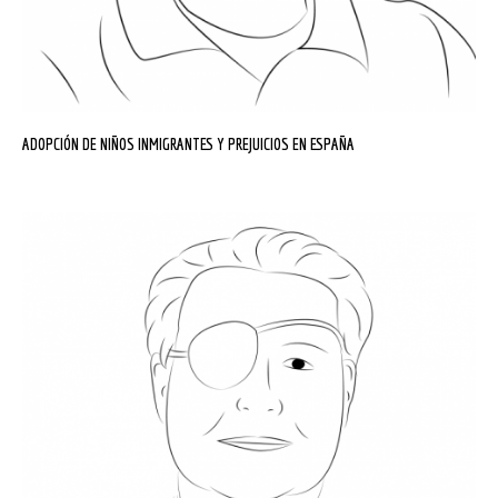
ADOPCIÓN DE NIÑOS INMIGRANTES Y PREJUICIOS EN ESPAÑA