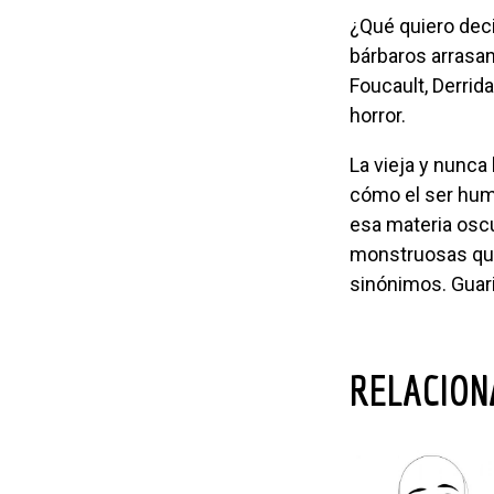
¿Qué quiero decir con todo esto? No somos animales. Ni seres primitivos. Ni
bárbaros arrasan
Foucault, Derrida
horror.
La vieja y nunca bien mentada historia de la mierda refiere una historia cultural de
cómo el ser hum
esa materia oscu
monstruosas que 
sinónimos. Guar
RELACIO