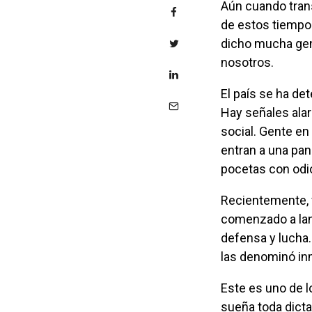
Aún cuando transito por una vía a contracorriente, llamo la atención sobre un signo
de estos tiempos
dicho mucha gen
nosotros.
El país se ha deteriorado en 18 años. No es ni la sombra de lo que alguna vez fue.
Hay señales alar
social. Gente en
entran a una pan
pocetas con odi
Recientemente, frente al despliegue de represión salvaje, gente en la calle ha
comenzado a lan
defensa y lucha.
las denominó i
Este es uno de los momentos más álgidos de ese descenso al infierno con el que
sueña toda dictad