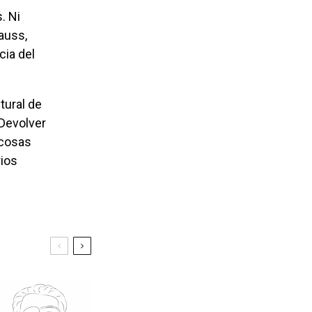
auss,
cia del
Devolver
 cosas
rios