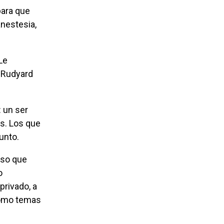
para que
anestesia,
a Rudyard
s. Los que
unto.
eso que
o
privado, a
 como temas