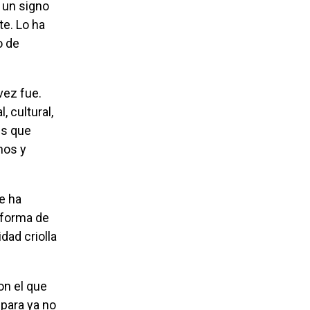
e. Lo ha
o de
 cultural,
es que
nos y
 forma de
dad criolla
 para ya no