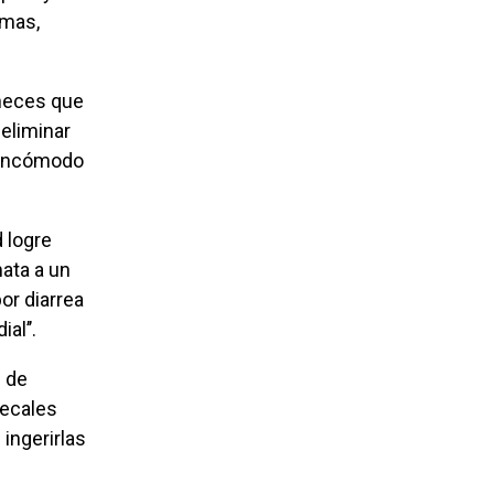
imas,
 eliminar
a incómodo
ata a un
or diarrea
l’’.
fecales
 ingerirlas