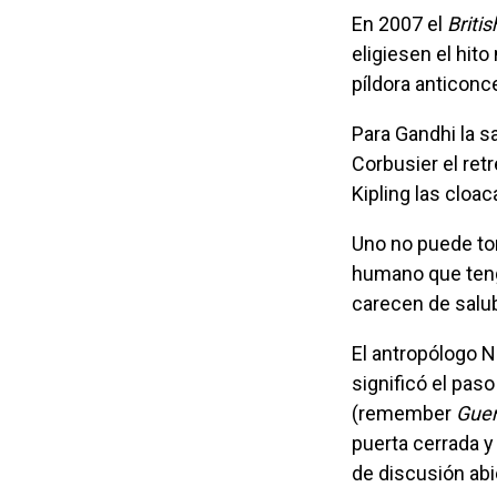
En 2007 el
Briti
eligiesen el hito
píldora anticonc
Para Gandhi la salubridad era más importante que la independencia. Para Le
Corbusier el ret
Kipling las cloac
Uno no puede tomar a la ligera algo a lo que le dedica tres años de su vida: un ser
humano que teng
carecen de salub
El antropólogo 
significó el pas
(remember
Guer
puerta cerrada y
de discusión abi