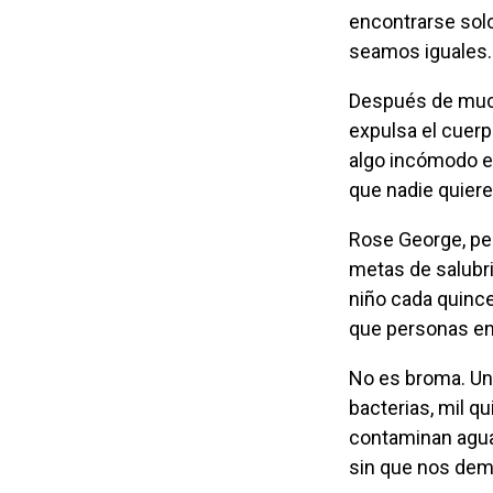
encontrarse sol
seamos iguales.
Después de muchos años de civilización, el ser humano logró meter las heces que
expulsa el cuerp
algo incómodo e 
que nadie quier
Rose George, periodista, escritora y activista, lucha para que la humanidad logre
metas de salubri
niño cada quince
que personas en
No es broma. Un gramo de heces contiene 10 millones de virus, un millón de
bacterias, mil q
contaminan agua,
sin que nos dem