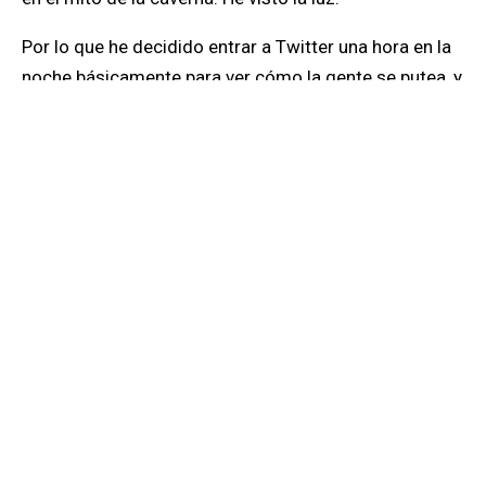
Por lo que
he decidido entrar a Twitter una hora en la
noche básicamente para ver cómo la gente se putea, y
sobre todo como defiende banderas que no son
suyas solo por moda, para que todos crean que son
“cool”
. Además, veo las noticias una hora al
levantarme, y el resto del día trabajo, como, y leo, leo
mucho.
La verdad quería escribir esto como una excusa para
invitarlos a que aprovechen este tiempo para retomar
los clásicos, disfrutar las películas y series que les
gustan y por supuesto escuchar podcast, que hay de
todas las temáticas y son muy buenos.
Yo les voy a recomendar
uno de mis favoritos: “Nadie
Sabe Nada”, un podcast de humor, que muchas veces