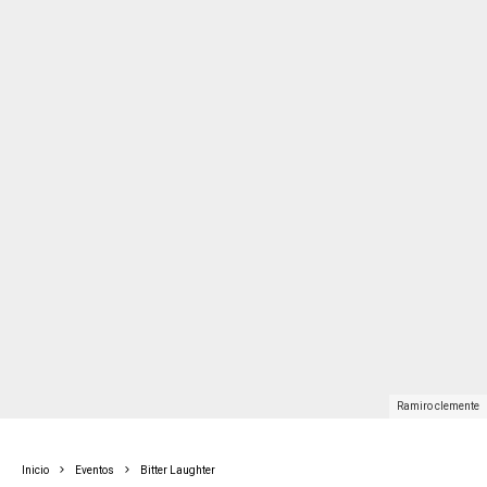
ramiro clemente
Inicio
Eventos
Bitter Laughter