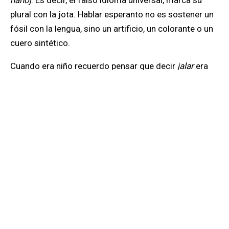
plural con la jota. Hablar esperanto no es sostener un
fósil con la lengua, sino un artificio, un colorante o un
cuero sintético.
Cuando era niño recuerdo pensar que decir
jalar
era
un error. Veía en las puertas de oficinas, hoteles y
lugares públicos la instrucción
Hale
en las puertas. No
sabía aún que la lengua puede sostener lo que se
proponga, hasta la torre de Babel.
RELACIONADO