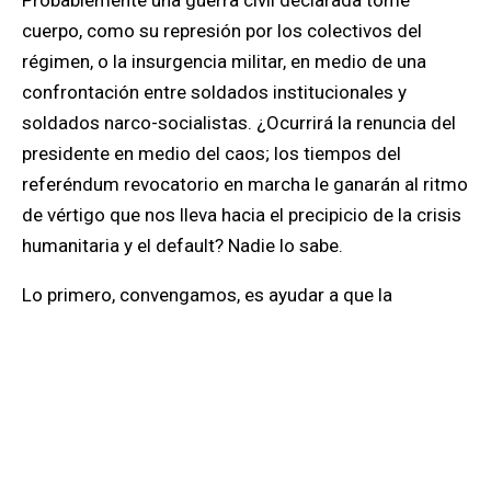
cuerpo, como su represión por los colectivos del
régimen, o la insurgencia militar, en medio de una
confrontación entre soldados institucionales y
soldados narco-socialistas. ¿Ocurrirá la renuncia del
presidente en medio del caos; los tiempos del
referéndum revocatorio en marcha le ganarán al ritmo
de vértigo que nos lleva hacia el precipicio de la crisis
humanitaria y el default? Nadie lo sabe.
Lo primero, convengamos, es ayudar a que la
transición resuelva esta especie de Abraxas que
marca nuestra dualidad existencial y constitucional
con el menor costo posible, sin comprometer nuestro
derecho a la democracia. Las opciones están sobre la
mesa. No se excluyen. Todas a una deben hacer parte
de la estrategia que apunte al cambio de gobierno. La