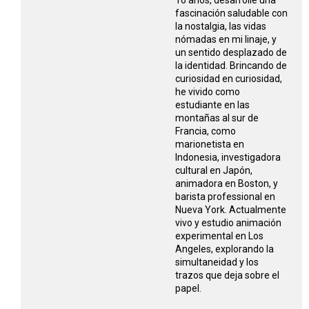
16 años, desarrolle una
fascinación saludable con
la nostalgia, las vidas
nómadas en mi linaje, y
un sentido desplazado de
la identidad. Brincando de
curiosidad en curiosidad,
he vivido como
estudiante en las
montañas al sur de
Francia, como
marionetista en
Indonesia, investigadora
cultural en Japón,
animadora en Boston, y
barista professional en
Nueva York. Actualmente
vivo y estudio animación
experimental en Los
Angeles, explorando la
simultaneidad y los
trazos que deja sobre el
papel.