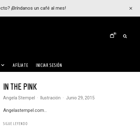
ecto? ¡Bríndanos un café al mes!
0
AFÍLIATE
INICIAR SESIÓN
IN THE PINK
Angela Stempel
·
Ilustración
·
junio 29, 2015
angelastempel.com...
SIGUE LEYENDO