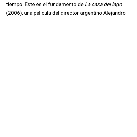
tiempo. Este es el fundamento de
La casa del lago
(2006), una película del director argentino Alejandro
Agresti. Y es más común de lo que pensamos, pues el
amor ocurre en cronos, pero se realiza en la kairosis.
Así como cronos está signado por el tiempo y el
instante, kairós está definido por el momento
oportuno. ¿Cuántas cosas nos han sucedido en el
momento oportuno? En todas ellas hemos alcanzado
la kairosis, y esta, a su vez, hace posible la
kairofanía
(es decir, la
epifanía del kairós
, esa revelación del
momento oportuno en el que se da la sincronía
perfecta entre cronos y kairós). Aquella madrugada
del 21 de febrero de 2008 sonó el despertador a las
tres de la madrugada y justo en ese momento sentí el
malestar que me llevó a decidir no volar a Mérida.